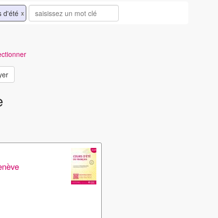
 d'été
x
ctionner
yer
e
Genève