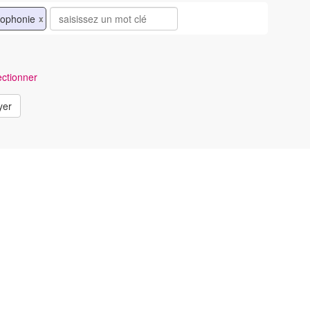
cophonie
x
ctionner
yer