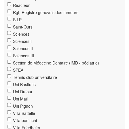
Réacteur
Rgt, Registre genevois des tumeurs
S.I.P.
Saint-Ours
Sciences
Sciences I
Sciences II
Sciences III
Section de Médecine Dentaire (IMD - pédiatrie)
SPEA
Tennis club universitaire
Uni Bastions
Uni Dufour
Uni Mail
Uni Pignon
Villa Battelle
Villa boninchi
Villa Friedheim