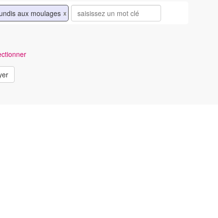
lundis aux moulages
x
ctionner
yer