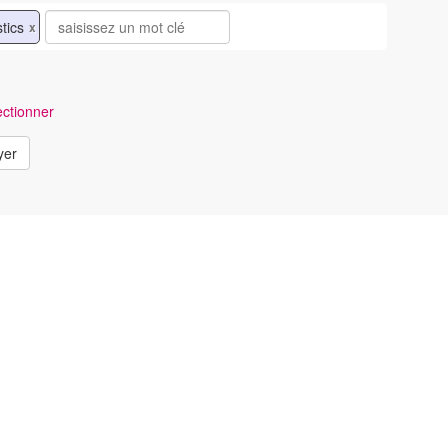
stics
x
ctionner
yer