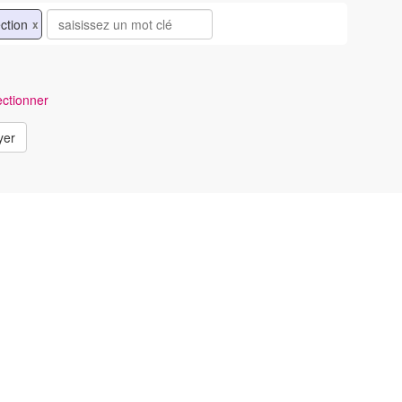
ction
x
ctionner
yer