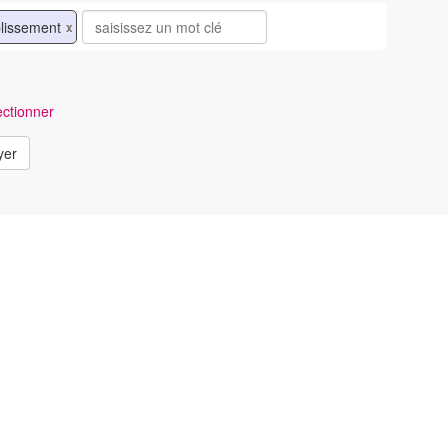
blissement
x
ctionner
yer