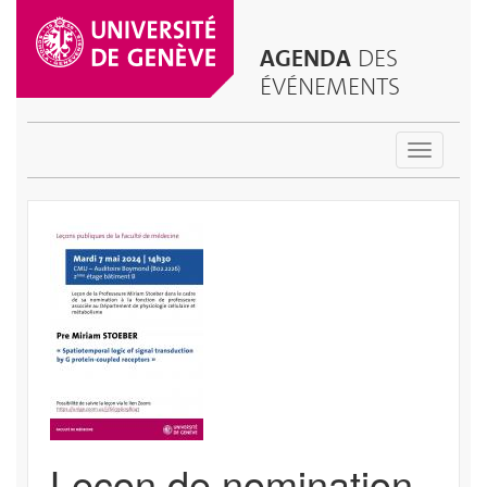
AGENDA
DES
ÉVÉNEMENTS
Toggle
navigatio
Leçon de nomination