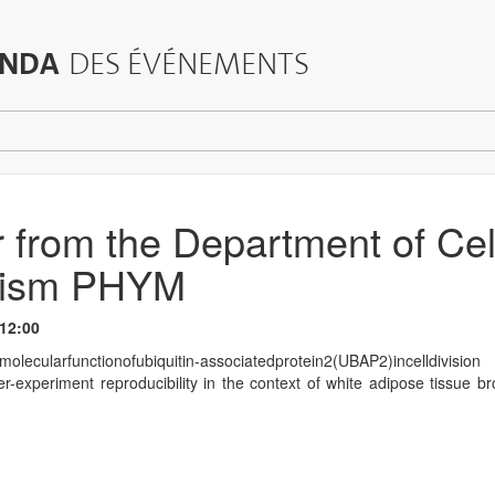
NDA
DES ÉVÉNEMENTS
 from the Department of Cel
lism PHYM
 12:00
olecularfunctionofubiquitin-associatedprotein2(UBAP2)incelldivision
er-experiment reproducibility in the context of white adipose tissue 