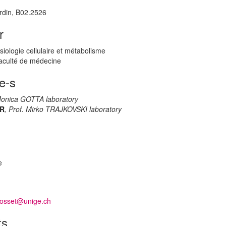
rdin, B02.2526
r
iologie cellulaire et métabolisme
aculté de médecine
e-s
 Monica GOTTA laboratory
ER
, Prof. Mirko TRAJKOVSKI laboratory
e
rosset@unige.ch
ts