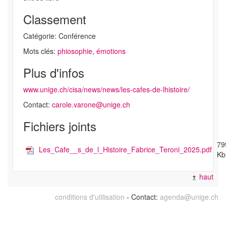
Classement
Catégorie: Conférence
Mots clés:
phiosophie
,
émotions
Plus d'infos
www.unige.ch/cisa/news/news/les-cafes-de-lhistoire/
Contact:
carole.varone@unige.ch
Fichiers joints
79
Les_Cafe__s_de_l_Histoire_Fabrice_Teroni_2025.pdf
Kb
haut
conditions d'utilisation
- Contact:
agenda@unige.ch