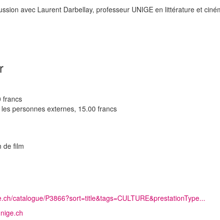
cussion avec Laurent Darbellay, professeur UNIGE en littérature et cin
r
 francs
 les personnes externes, 15.00 francs
 de film
.ch/catalogue/P3866?sort=title&tags=CULTURE&prestationType...
nige.ch