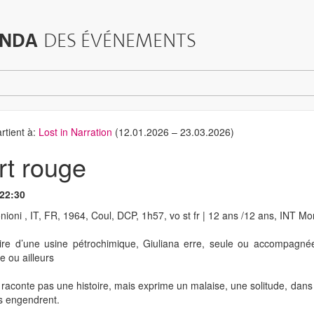
NDA
DES ÉVÉNEMENTS
tient à:
Lost in Narration
(12.01.2026 – 23.03.2026)
rt rouge
 22:30
oni , IT, FR, 1964, Coul, DCP, 1h57, vo st fr | 12 ans /12 ans, INT Moni
ire d’une usine pétrochimique, Giuliana erre, seule ou accompagné
e ou ailleurs
raconte pas une histoire, mais exprime un malaise, une solitude, dans
es engendrent.