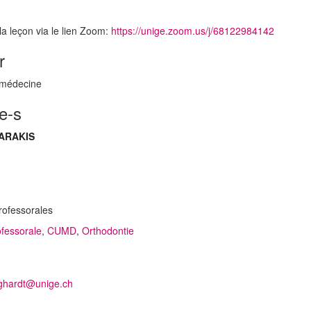
 la leçon via le lien Zoom:
https://unige.zoom.us/j/68122984142
r
 médecine
e-s
NARAKIS
rofessorales
fessorale
,
CUMD
,
Orthodontie
rghardt@unige.ch