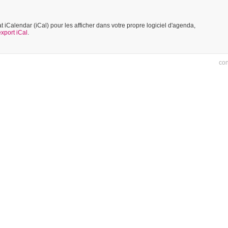
iCalendar (iCal) pour les afficher dans votre propre logiciel d'agenda,
export iCal
.
con