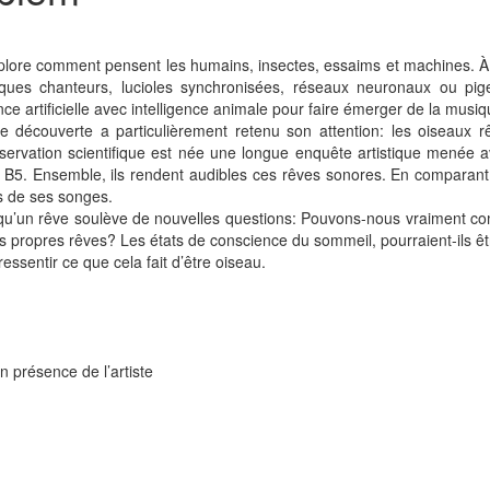
lore comment pensent les humains, insectes, essaims et machines. À l’
es chanteurs, lucioles synchronisées, réseaux neuronaux ou pigeo
igence artificielle avec intelligence animale pour faire émerger de la musiq
découverte a particulièrement retenu son attention: les oiseaux rê
bservation scientifique est née une longue enquête artistique menée 
. Ensemble, ils rendent audibles ces rêves sonores. En comparant l’a
s de ses songes.
qu’un rêve soulève de nouvelles questions: Pouvons-nous vraiment co
ropres rêves? Les états de conscience du sommeil, pourraient-ils êtr
ssentir ce que cela fait d’être oiseau.
 présence de l’artiste