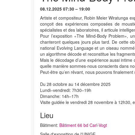
08.12.2025 07:30 – 19:00
Artiste et compositeur, Robin Meier Wiratunga exp
conçoit des expériences composées de moustiqu
spécialistes et des laboratoires, il articule intell
Pour l’exposition «The Mind-Body Problem», une 
chanteront quelques jours plus tard. De cette o
national Evolving Language et un oiseau nommé B5
un algorithme décode et reconstitue les fragment
Mais le décodage d’une expérience aussi intime 
quelle manière sommes-nous conscients dans nos p
Peut-être qu’en rêvant, nous pouvons finalement re
Du 28 octobre au 14 décembre 2025
Lundi–vendredi: 7h30–19h
Dimanche: 14h–17h
Visite guidée le vendredi 28 novembre à 12h30, en
Lieu
Bâtiment:
Bâtiment 66 bd Carl-Vogt
Salle d'exposition de l'UNIGE