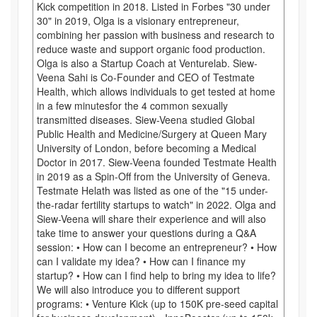
Kick competition in 2018. Listed in Forbes "30 under
30" in 2019, Olga is a visionary entrepreneur,
combining her passion with business and research to
reduce waste and support organic food production.
Olga is also a Startup Coach at Venturelab. Siew-
Veena Sahi is Co-Founder and CEO of Testmate
Health, which allows individuals to get tested at home
in a few minutesfor the 4 common sexually
transmitted diseases. Siew-Veena studied Global
Public Health and Medicine/Surgery at Queen Mary
University of London, before becoming a Medical
Doctor in 2017. Siew-Veena founded Testmate Health
in 2019 as a Spin-Off from the University of Geneva.
Testmate Helath was listed as one of the "15 under-
the-radar fertility startups to watch" in 2022. Olga and
Siew-Veena will share their experience and will also
take time to answer your questions during a Q&A
session: • How can I become an entrepreneur? • How
can I validate my idea? • How can I finance my
startup? • How can I find help to bring my idea to life?
We will also introduce you to different support
programs: • Venture Kick (up to 150K pre-seed capital